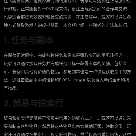
在《魔兽世界》这款经典的网络游戏中，玩家可以选择在正常服中进
行游戏。正常服相对于PVP服来说，更注重玩家之间的合作与交流，
也更适合那些喜欢探索和社交的玩家。在正常服中，玩家可以通过各
种方式赚取游戏内的虚拟货币，本文将介绍一些赚钱的方法和技巧。
1. 任务与副本
在魔兽正常服中，完成各种任务和副本是赚取金币的常见途径之一。
玩家可以通过接取任务并完成任务目标来获得丰厚的奖励，包括金
币、装备和其他有价值的物品。参与副本也是一种快速获取金币的方
法，通过击败副本中的怪物和BOSS，玩家可以获得大量的金币和稀
有物品。
2. 贸易与拍卖行
贸易和拍卖行是魔兽正常服中常用的赚钱方式之一。玩家可以通过采
集和制造各种物品，然后将这些物品出售给其他玩家，赚取金币。玩
家还可以通过在拍卖行上购买低价物品，然后以高价重新出售，从中