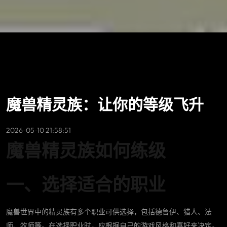
魔兽精灵族：让你的等级飞升
2026-05-10 21:58:51
魔兽精灵族如何练级
一、选择适合的职业
魔兽世界中的精灵族有多个职业可供选择，包括德鲁伊、猎人、法
师、牧师等。在选择职业时，应根据自己的游戏风格和喜好来决定。